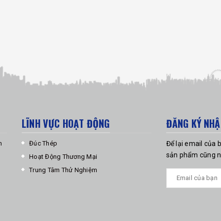
LĨNH VỰC HOẠT ĐỘNG
ĐĂNG KÝ NHẬ
m
Đúc Thép
Để lại email của 
sản phẩm cũng nh
Hoạt Động Thương Mại
Trung Tâm Thử Nghiệm