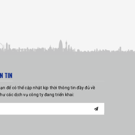
N TIN
bạn để có thể cập nhật kịp thời thông tin đầy đủ về
ư các dịch vụ công ty đang triển khai: