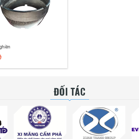
ghiền
ệ
ĐỐI TÁC