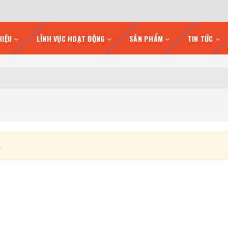
HIỆU
LĨNH VỰC HOẠT ĐỘNG
SẢN PHẨM
TIN TỨC
.